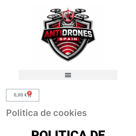
Ir
al
contenido
0
Carrito
0,00
€
Politica de cookies
POLITICA DE